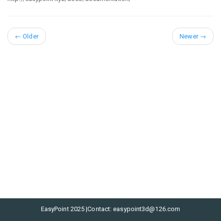
←
Older
Newer
→
EasyPoint 2025 |Contact: easypoint3d@126.com